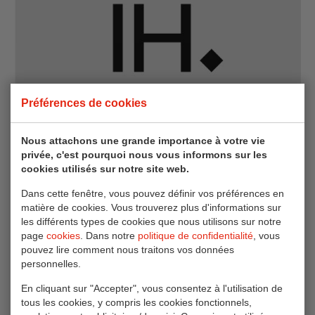
Préférences de cookies
Nous attachons une grande importance à votre vie
privée, c'est pourquoi nous vous informons sur les
cookies utilisés sur notre site web.
Dans cette fenêtre, vous pouvez définir vos préférences en
matière de cookies. Vous trouverez plus d'informations sur
les différents types de cookies que nous utilisons sur notre
page
cookies
. Dans notre
politique de confidentialité
, vous
Les 22 et 23 avril 2026, Van Oordt sera présent au RAI
pouvez lire comment nous traitons vos données
Amsterdam à l'occasion de l'Independent Hotel Show.
personnelles.
L'événement incontournable pour les hôteliers en quête
En cliquant sur "Accepter", vous consentez à l'utilisation de
d'élégance, de raffinement et d'une expérience client
tous les cookies, y compris les cookies fonctionnels,