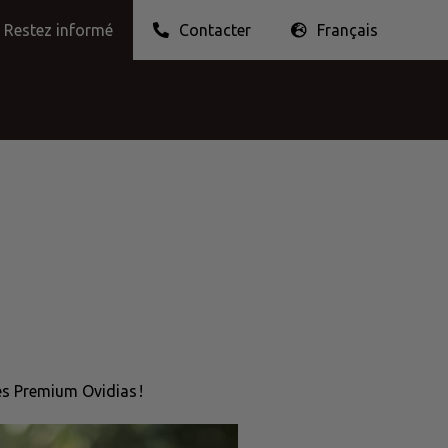
Restez informé
Contacter
Français
r l’emballage
Éthique professionnelle
Nederlands
English
Français
Produits à tartiner
Collations & Noix
Purées de fruits
es Premium Ovidias !