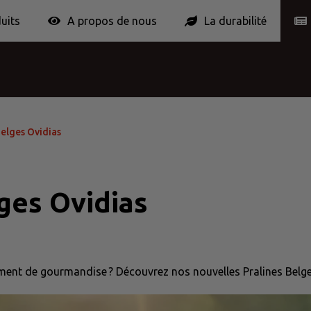
uits
A propos de nous
La durabilité
ponses
ortionPack Europe
Certifcation
Conditions
Contribution pou
é en poudre & Lait
Boissons Instantanées
Biscuits & Chocolat
Belges Ovidias
ges Ovidias
oment de gourmandise ? Découvrez nos nouvelles Pralines Belg