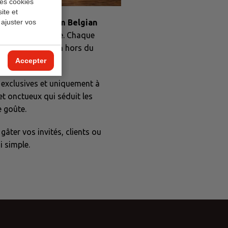
les cookies
ite et
 ajuster vos
Ovidias Premium Belgian
e gustative moderne. Chaque
imée d’une passion hors du
Accepter
s exclusives et uniquement à
et onctueux qui séduit les
e goûte.
gâter vos invités, clients ou
i simple.