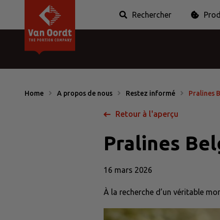
Rechercher
Prod
Van Oordt
Conditions
Histoire
Plaintes
Les secteurs
Questions & ré
P
Sucre & Édulcorant
Miel
Crème à caf
Sauces & Épices
Hygiène & Menthe
Home
A propos de nous
Restez informé
Pralines 
Retour à l'aperçu
Pralines Bel
16 mars 2026
À la recherche d’un véritable m