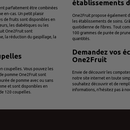
établissements d
ent parfaitement être combinées
 en-cas. Un petit plaisir
One2Fruit propose également de 
s de fruits sont disponibles en
les établissements de soins. Grâ
eurs, les diabétiques ou les
quotidienne de fibres. Tout com
uit One2Fruit sont
100 grammes de purée de prune
ne, la réduction du gaspillage, la
quantités.
Demandez vos éch
pelles
One2Fruit
n coupelles. Vous pouvez les
Envie de découvrir les compotes
e de pomme One2Fruit sont
notre site internet en toute simp
purée de pomme avec ou sans
souhaitez découvrir et de rempli
me et sont disponibles en
informations, n'hésitez pas à n
 de 120 coupelles.