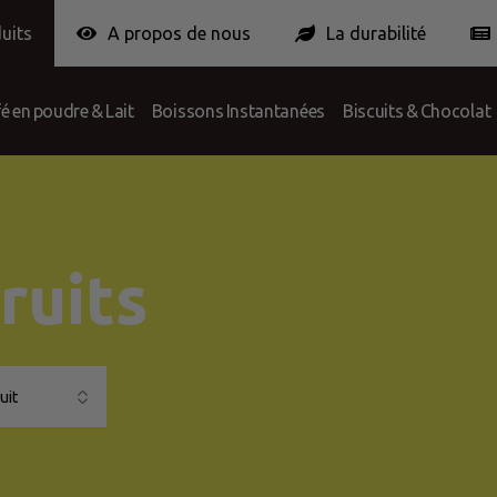
uits
A propos de nous
La durabilité
ponses
ortionPack Europe
Certifcation
Conditions
Contribution pou
é en poudre & Lait
Boissons Instantanées
Biscuits & Chocolat
ruits