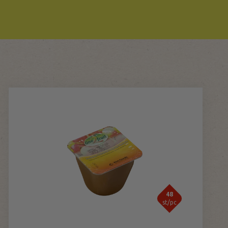
48
st/pc