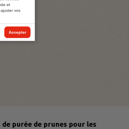
ite et
 ajuster vos
Accepter
s de purée de prunes pour les