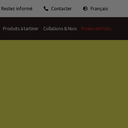
Restez informé
Contacter
Français
r l’emballage
Éthique professionnelle
Nederlands
English
Français
Produits à tartiner
Collations & Noix
Purées de fruits