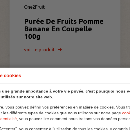
One2Fruit
Purée De Fruits Pomme
Banane En Coupelle
100g
voir le produit
e cookies
 une grande importance à votre vie privée, c'est pourquoi nous 
utilisés sur notre site web.
re, vous pouvez définir vos préférences en matière de cookies. Vous tr
ur les différents types de cookies que nous utilisons sur notre page
coo
dentialité
, vous pouvez lire comment nous traitons vos données person
Accepter", vous consentez à l'utilisation de tous les cookies, y compris 