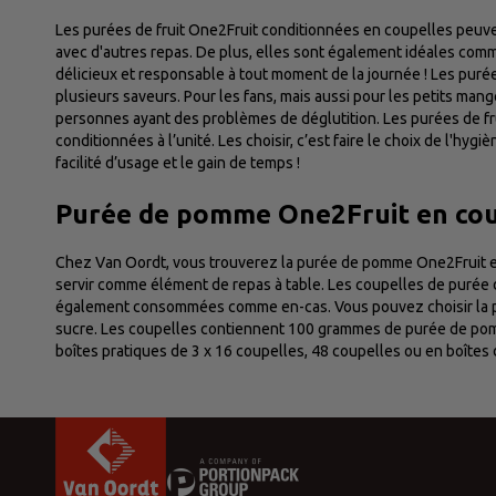
Les purées de fruit One2Fruit conditionnées en coupelles peuv
avec d'autres repas. De plus, elles sont également idéales comme
délicieux et responsable à tout moment de la journée ! Les purée
plusieurs saveurs. Pour les fans, mais aussi pour les petits mang
personnes ayant des problèmes de déglutition. Les purées de fr
conditionnées à l’unité. Les choisir, c’est faire le choix de l'hygiè
facilité d’usage et le gain de temps !
Purée de pomme One2Fruit en cou
Chez Van Oordt, vous trouverez la purée de pomme One2Fruit e
servir comme élément de repas à table. Les coupelles de puré
également consommées comme en-cas. Vous pouvez choisir la 
sucre. Les coupelles contiennent 100 grammes de purée de pom
boîtes pratiques de 3 x 16 coupelles, 48 coupelles ou en boîtes