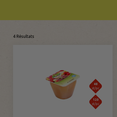
4 Résultats
48
st/pc
120
st/pc