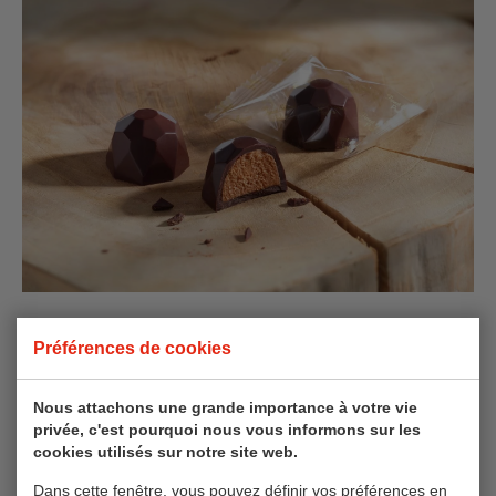
La mission d'Ovidias
Préférences de cookies
Le programme de durabilité d’Ovidias suit les Objectifs
Nous attachons une grande importance à votre vie
de Développement Durable des Nations Unies, destinés
privée, c'est pourquoi nous vous informons sur les
à mettre fin à l’extrême pauvreté, aux inégalités, à
cookies utilisés sur notre site web.
l’injustice et au changement climatique. Chez Ovidias, le
Dans cette fenêtre, vous pouvez définir vos préférences en