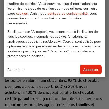
respect de l’environnement ne se limite pas à l’attention
matière de cookies. Vous trouverez plus d'informations sur
portée aux matières premières, au processus de
les différents types de cookies que nous utilisons sur notre
page
cookies
. Dans notre
politique de confidentialité
, vous
production ou aux mesures écologiques prises par nos
pouvez lire comment nous traitons vos données
fournisseurs. Chaque jour, nous nous engageons à
personnelles.
respecter la nature et à lui rendre ce qu’elle nous offre,
En cliquant sur "Accepter", vous consentez à l'utilisation de
en réduisant au minimum notre empreinte écologique.
tous les cookies, y compris les cookies fonctionnels,
analytiques et publicitaires/de suivi. Ceux-ci sont utilisés pour
Ovidias réduira ses émissions de CO₂ de 50 % d’ici
optimiser le site et personnaliser les annonces. Si vous ne le
2030. L’année dernière, Ovidias a déjà investi dans la
souhaitez pas, cliquez sur "Paramètres" pour ajuster vos
durabilisation de son site de production. Ainsi, une
préférences de cookies.
nouvelle centrale frigorifique utilisant exclusivement des
réfrigérants naturels a récemment été mise en service.
Paramètres
Accepter
Tous les emballages sont 100 % recyclables : le carton,
les boîtes en aluminium et les films. 92 % du chocolat
que nous achetons est certifié. D’ici 2024, nous
achèterons 100 % de chocolat certifié. Le chocolat
certifié garantit une agriculture durable et de meilleures
opportunités pour les agriculteurs, leurs familles et