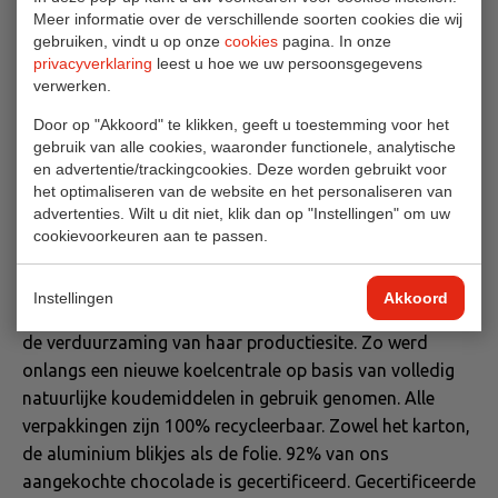
armoede, ongelijkheid, onrecht en klimaatverandering.
Meer informatie over de verschillende soorten cookies die wij
gebruiken, vindt u op onze
cookies
pagina. In onze
Bij Ovidias beperkt het respect voor het milieu zich niet
privacyverklaring
leest u hoe we uw persoonsgegevens
tot aandacht voor de grondstoffen, het
verwerken.
productieproces van onze producten of de ecologische
Door op "Akkoord" te klikken, geeft u toestemming voor het
voorzorgsmaatregelen van onze leveranciers. Elke dag
gebruik van alle cookies, waaronder functionele, analytische
opnieuw verplichten we onszelf om de natuur te
en advertentie/trackingcookies. Deze worden gebruikt voor
respecteren en om zo terug te geven wat ze ons schenkt,
het optimaliseren van de website en het personaliseren van
door onze ecologische voetafdruk tot een minimum te
advertenties. Wilt u dit niet, klik dan op "Instellingen" om uw
cookievoorkeuren aan te passen.
beperken.
Ovidias zal zijn CO
-uitstoot tegen 2030 met 50% doen
2
Instellingen
Akkoord
dalen. Het afgelopen jaar investeerde Ovidias reeds in
de verduurzaming van haar productiesite. Zo werd
onlangs een nieuwe koelcentrale op basis van volledig
natuurlijke koudemiddelen in gebruik genomen. Alle
verpakkingen zijn 100% recycleerbaar. Zowel het karton,
de aluminium blikjes als de folie. 92% van ons
aangekochte chocolade is gecertificeerd. Gecertificeerde