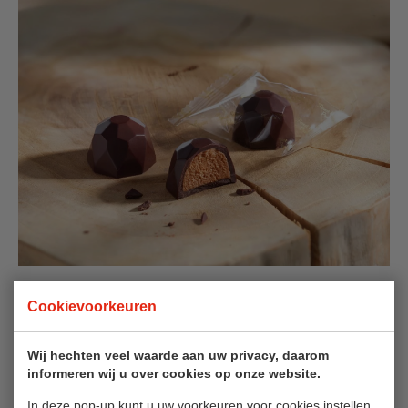
Cookievoorkeuren
Missie van Ovidias
Het duurzaamheidsprogramma van Ovidias volgt de
Wij hechten veel waarde aan uw privacy, daarom
informeren wij u over cookies op onze website.
Sustainability Developments goals
van de Verenigde
Naties, die een einde moeten maken aan extreme
In deze pop-up kunt u uw voorkeuren voor cookies instellen.