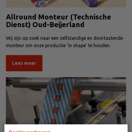
Allround Monteur (Technische
Dienst) Oud-Beijerland
Wij zijn op zoek naar een zelfstandige en doortastende
monteur om onze productie 'in shape' te houden.
Lees meer