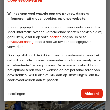
Cookievoorkeuren
Wij hechten veel waarde aan uw privacy, daarom
informeren wij u over cookies op onze website.
In deze pop-up kunt u uw voorkeuren voor cookies instellen.
Meer informatie over de verschillende soorten cookies die wij
Productie operator Oud-Beijerland
gebruiken, vindt u op onze
cookies
pagina. In onze
privacyverklaring
leest u hoe we uw persoonsgegevens
verwerken.
Als Productie operator ben je onmisbaar voor de
productie en verpakking van diverse portieverpakkingen.
Door op "Akkoord" te klikken, geeft u toestemming voor het
gebruik van alle cookies, waaronder functionele, analytische
en advertentie/trackingcookies. Deze worden gebruikt voor
Lees meer
het optimaliseren van de website en het personaliseren van
advertenties. Wilt u dit niet, klik dan op "Instellingen" om uw
cookievoorkeuren aan te passen.
Instellingen
Akkoord