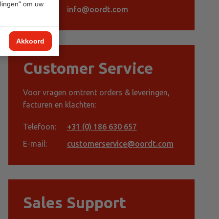
ellingen" om uw
E-mail:
info@oordt.com
Akkoord
Customer Service
Voor vragen omtrent orders & leveringen,
facturen en klachten:
Telefoon:
+31 (0) 186 630 657
E-mail:
customerservice@oordt.com
Sales Support