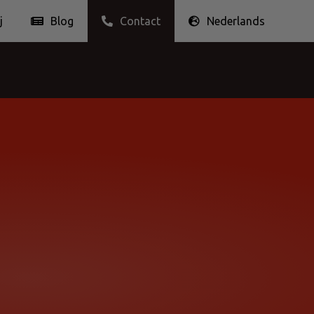
j
Blog
Contact
Nederlands
ngsbijdrage
Ethisch zaken doen
Nederlands
English
Français
Snacks & Nootjes
Fruitmoezen
Sauzen & Specerijen