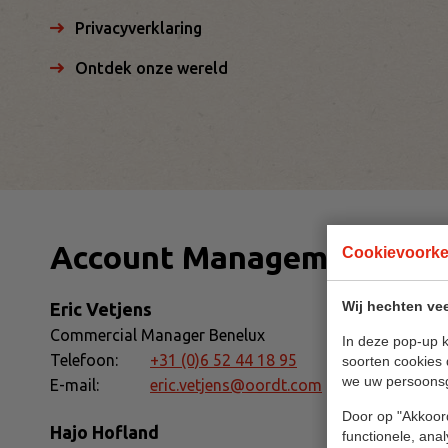
Privacyverklaring
Ontdek onze wereld
Account Management
Cookievoork
Wij hechten vee
Eric Vetjens
Commercial Manager Benelux
In deze pop-up k
Telefoon:
+31 (0)6 52 44 18 95
soorten cookies 
we uw persoons
E-mail:
eric.vetjens@oordt.com
Door op "Akkoord
Hajo Hofland
functionele, ana