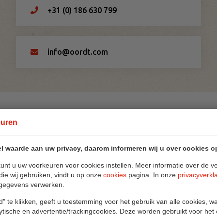
+31 (0) 186 630 799
info@oordt.com
euren
l waarde aan uw privacy, daarom informeren wij u over cookies o
Kirsten Wensing
Junior Accountmanager
unt u uw voorkeuren voor cookies instellen. Meer informatie over de ve
Telefoon:
+31 (0)6 82 97 37 98
die wij gebruiken, vindt u op onze
cookies
pagina. In onze
privacyverkl
gegevens verwerken.
E-mail:
kirsten.wensing@oordt.com
" te klikken, geeft u toestemming voor het gebruik van alle cookies, 
Michael Reed
lytische en advertentie/trackingcookies. Deze worden gebruikt voor het