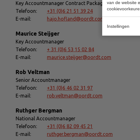
van de website en
Key Accountmanager Contract Packaging
cookievoorkeure
Telefoon:
+31 (0)6 21 51 39 24
E-mail:
hajo.hofland@oordt.com
Instellingen
Maurice Steijger
Key Accountmanager
Telefoon:
+ 31 (0)6 53 15 02 84
E-mail:
maurice.steijger@oordt.com
Rob Veltman
Senior Accountmanager
Telefoon:
+31 (0)6 46 02 31 97
E-mail:
rob.veltman@oordt.com
Ruthger Bergman
National Accountmanager
Telefoon:
+31 (0)6 82 09 45 21
E-mail:
ruthger.bergman@oordt.com