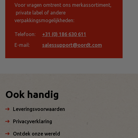
Voor vragen omtrent ons merkassortiment,
private label of andere
verpakkingsmogelijkheden:
Telefoon:
+31 (0) 186 630 611
E-mail:
salessupport@oordt.com
Ook handig
Leveringsvoorwaarden
Privacyverklaring
Ontdek onze wereld