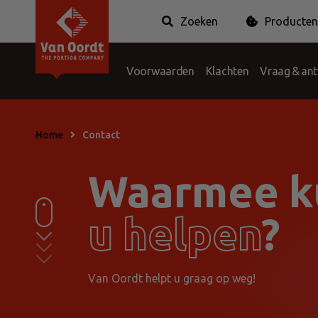
Zoeken
Producten
Van Oordt
Geschiedenis
Branches
Suiker & Zoetstof
Voorwaarden
Klachten
Honing
Vraag & an
Creamer &
Hygiëne & Mints
Home
Contact
Waarmee k
u helpen
?
Van Oordt helpt u graag op weg!