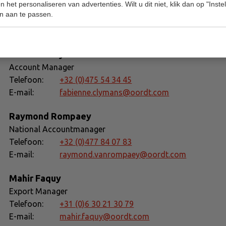
 het personaliseren van advertenties. Wilt u dit niet, klik dan op "Inst
Head of Sales BeLux
n aan te passen.
Telefoon:
+32 (0)495 50 49 44
E-mail:
michael.reed@oordt.com
Fabienne Clymans
Account Manager
Telefoon:
+32 (0)475 54 34 45
E-mail:
fabienne.clymans@oordt.com
Raymond Rompaey
National Accountmanager
Telefoon:
+32 (0)477 84 07 83
E-mail:
raymond.vanrompaey@oordt.com
Mahir Faquy
Export Manager
Telefoon:
+31 (0)6 30 21 30 79
E-mail:
mahir.faquy@oordt.com