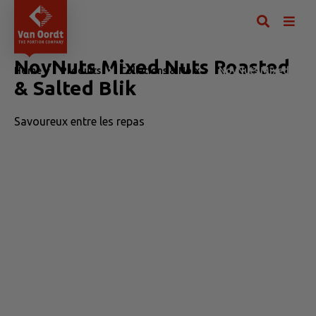
NoyNuts Mixed Nuts Roasted
Home
Produits
Collations & Noix
NoyNuts Mixed Nuts 
& Salted Blik
Savoureux entre les repas