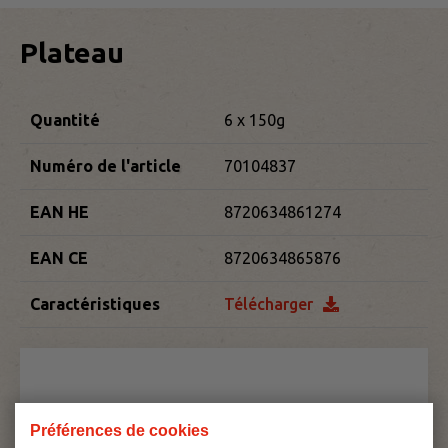
Plateau
Quantité
6 x 150g
Numéro de l'article
70104837
EAN HE
8720634861274
EAN CE
8720634865876
Caractéristiques
Télécharger
Préférences de cookies