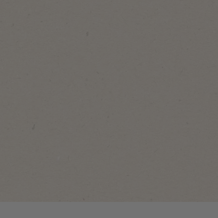
1
6
12
st/pc
st/pc
st/pc
NoyNuts
NoyNuts
NoyNuts
Présentoir
NoyNuts
Cacahuètes
De
Pistachios
Épicées
Produits
Roasted
En Boîte
Boîte
&
Métallique
Métallique
Salted
60g
Blik
voir le
voir le
voir le
produit
produit
produit