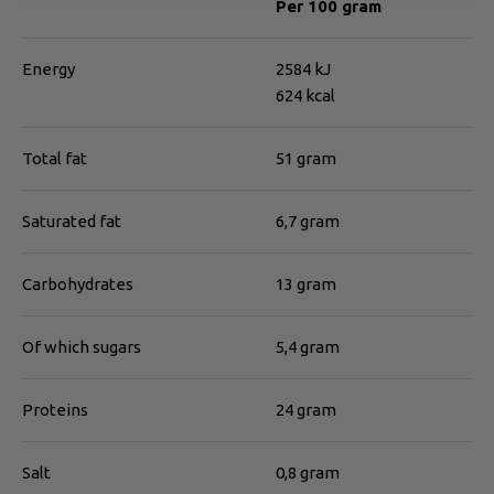
Per 100 gram
Energy
2584 kJ
624 kcal
Total fat
51 gram
Saturated fat
6,7 gram
Carbohydrates
13 gram
Of which sugars
5,4 gram
Proteins
24 gram
Salt
0,8 gram