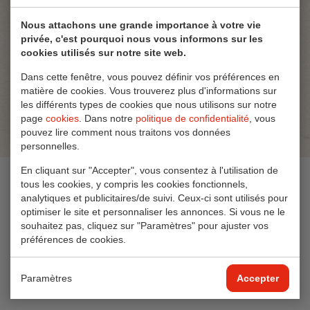
Nous attachons une grande importance à votre vie
privée, c'est pourquoi nous vous informons sur les
cookies utilisés sur notre site web.
Dans cette fenêtre, vous pouvez définir vos préférences en
matière de cookies. Vous trouverez plus d'informations sur
les différents types de cookies que nous utilisons sur notre
page
cookies
. Dans notre
politique de confidentialité
, vous
pouvez lire comment nous traitons vos données
personnelles.
En cliquant sur "Accepter", vous consentez à l'utilisation de
Ingrédients
tous les cookies, y compris les cookies fonctionnels,
analytiques et publicitaires/de suivi. Ceux-ci sont utilisés pour
optimiser le site et personnaliser les annonces. Si vous ne le
CACAHUÈTES 49,1 %, AMANDES 29,5 %, NOIX DE
souhaitez pas, cliquez sur "Paramètres" pour ajuster vos
CAJOU 9,8 %, NOISETTES 9,8 %, huile de tournesol, sel
préférences de cookies.
0,8 %
Paramètres
Accepter
La valeur nutritionnelle