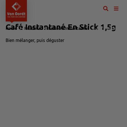
Café Instantané En Stick 1,5g
Home
Produits
Boissons Instantanées
Café Instantané 
Bien mélanger, puis déguster