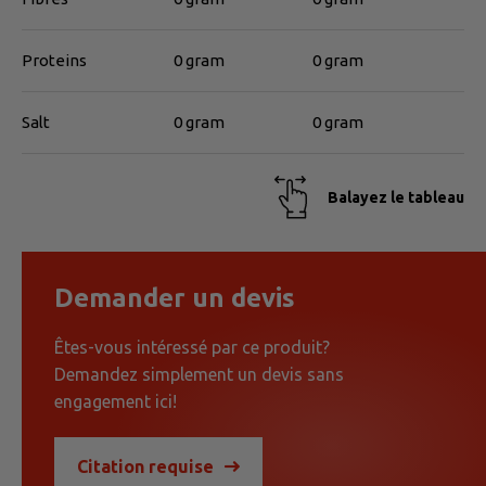
Proteins
0 gram
0 gram
Salt
0 gram
0 gram
Balayez le tableau
Demander un devis
Êtes-vous intéressé par ce produit?
Demandez simplement un devis sans
engagement ici!
Citation requise