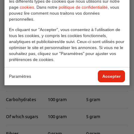
les différents types de cookies que nous utilisons sur notre
page
cookies
. Dans notre
politique de confidentialité
, vous
La valeur nutritionnelle
pouvez lire comment nous traitons vos données
personnelles.
Per 100 gram
Par portion (5 gram)
En cliquant sur "Accepter", vous consentez à l'utilisation de
tous les cookies, y compris les cookies fonctionnels,
Energy
1700 kJ
85 kJ
analytiques et publicitaires/de suivi. Ceux-ci sont utilisés pour
optimiser le site et personnaliser les annonces. Si vous ne le
400 kcal
20 kcal
souhaitez pas, cliquez sur "Paramètres" pour ajuster vos
préférences de cookies.
Total fat
0 gram
0 gram
Paramètres
Accepter
Saturated fat
0 gram
0 gram
Carbohydrates
100 gram
5 gram
Of which sugars
100 gram
5 gram
Fibres
0 gram
0 gram