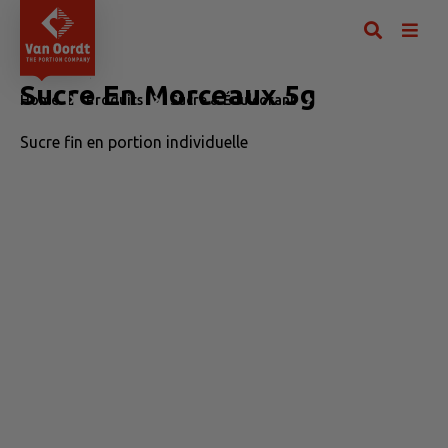
Sucre En Morceaux 5g
Home
Produits
Sucre & Édulcorant
Sucre En Morceaux
Sucre fin en portion individuelle