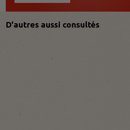
D'autres aussi consultés
600
1000
500
st/pc
st/pc
st/pc
Fairtrade
Van
Original
Oordt
Sucre en
poudre
Sucre
Sucre
en
De
De
sachet
Canne
Canne
10g e
En
En
Stick
Stick
4g
5g