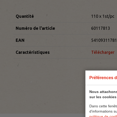
Quantité
110 x 1st/pc
Numéro de l'article
60117813
EAN
54109311781
Caractéristiques
Télécharger
Préférences d
Nous attachons
sur les cookies 
Dans cette fenêt
d'informations s
politique de confi