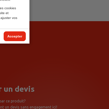
les cookies
ite et
 ajuster vos
Accepter
 un devis
par ce produit?
 un devis sans engagement ici!