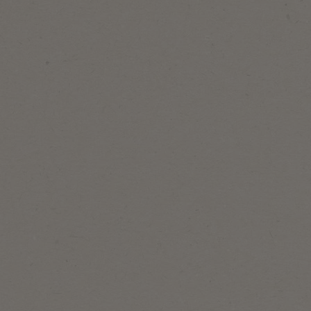
600
st/pc
Van Oordt
Marmer Sucre En Stick
5g