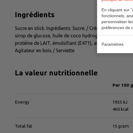
En cliquant sur "
Ingrédients
fonctionnels, ana
personnaliser le
préférences de c
Sucre en stick. Ingrédients: Sucre. / Crème à café en pou
sirop de glucose, huile de coco hydrogénée entier, stabi
protéine de LAIT, émulsifiant (E471), antiagglomérant (
Paramètres
Agitateur en bois / Serviette
La valeur nutritionnelle
Per 100 
Energy
1955 kJ
460 kcal
Total fat
15 gram