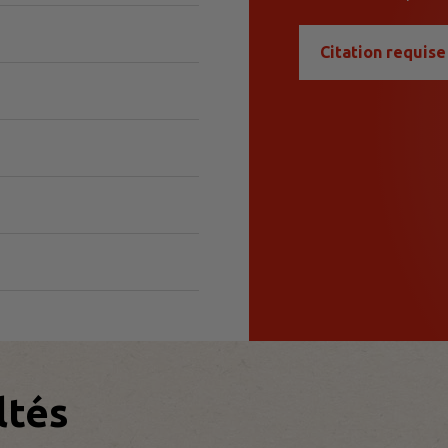
Citation requise
ltés