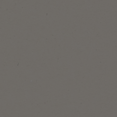
250
st/pc
Canderel
Stevia D'édulcorant En Stick