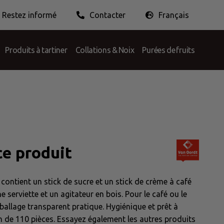
Restez informé
Contacter
Français
r l’emballage
Éthique professionnelle
Nederlands
English
Français
Produits à tartiner
Collations & Noix
Purées de fruits
ce produit
ontient un stick de sucre et un stick de crème à café
serviette et un agitateur en bois. Pour le café ou le
allage transparent pratique. Hygiénique et prêt à
ton de 110 pièces. Essayez également les autres produits