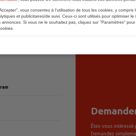
Accepter", vous consentez à l'utilisation de tous les cookies, y compris 
lytiques et publicitaires/de suivi. Ceux-ci sont utilisés pour optimiser le s
s annonces. Si vous ne le souhaitez pas, cliquez sur "Paramètres" pour
ookies.
dre en stick. Ingrédients:
lisants (E340, E452),
E551), colorant (E160a). /
gram
Demander
Êtes-vous intéressé 
Demandez simplement