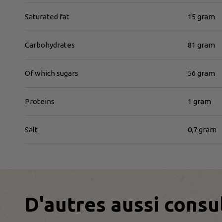
Saturated fat
15 gram
Carbohydrates
81 gram
Of which sugars
56 gram
Proteins
1 gram
Salt
0,7 gram
D'autres aussi consu