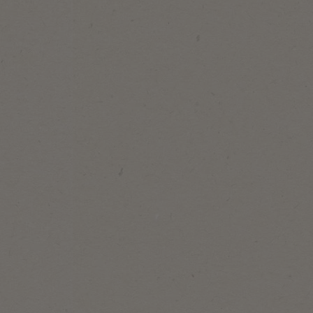
500
st/pc
Sucre en poudre en sachet
10g e