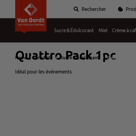
Rechercher
Prod
Van Oordt
Conditions
Histoire
Plaintes
Les secteurs
Questions & ré
P
Sucre & Édulcorant
Miel
Crème à caf
Sauces & Épices
Hygiène & Menthe
Quattro Pack 1pc
Home
Produits
Sucre & Édulcorant
Quattro Pack 
Idéal pour les événements