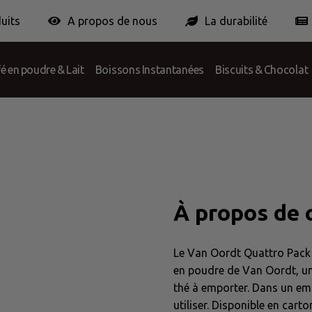
uits
A propos de nous
La durabilité
ponses
ortionPack Europe
Certifcation
Conditions
Contribution pou
é en poudre & Lait
Boissons Instantanées
Biscuits & Chocolat
1pc
À propos de 
Le Van Oordt Quattro Pack c
en poudre de Van Oordt, une 
thé à emporter. Dans un emb
utiliser. Disponible en car