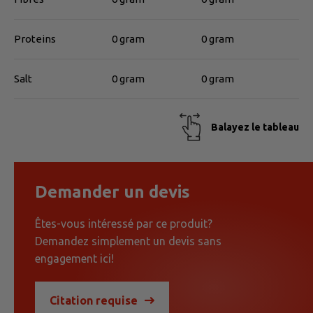
Proteins
0 gram
0 gram
Salt
0 gram
0 gram
Balayez le tableau
Demander un devis
Êtes-vous intéressé par ce produit?
Demandez simplement un devis sans
engagement ici!
Citation requise