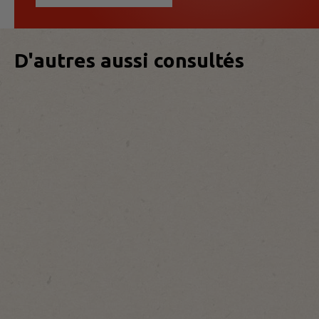
D'autres aussi consultés
110
Label
st/pc
600
privé
st/pc
Van
Van
Oordt
Oordt
Van Oordt
Quattro
Pack
Marmer
Edulcorant
1pc
Sucre
En Marque
En
Distributeur
Stick
5g