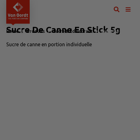
Sucre De Canne En Stick 5g
Home
Produits
Sucre & Édulcorant
Sucre De Canne En 
Sucre de canne en portion individuelle