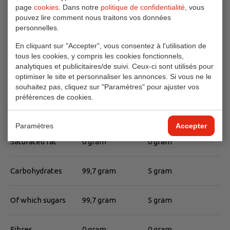
page
cookies
. Dans notre
politique de confidentialité
, vous
pouvez lire comment nous traitons vos données
La valeur nutritionnelle
personnelles.
Per 100 gram
Par portion (5 gram)
En cliquant sur "Accepter", vous consentez à l'utilisation de
tous les cookies, y compris les cookies fonctionnels,
analytiques et publicitaires/de suivi. Ceux-ci sont utilisés pour
Energy
1695 kJ
85 kJ
optimiser le site et personnaliser les annonces. Si vous ne le
399 kcal
20 kcal
souhaitez pas, cliquez sur "Paramètres" pour ajuster vos
préférences de cookies.
Total fat
0 gram
0 gram
Paramètres
Accepter
Saturated fat
0 gram
0 gram
Carbohydrates
99,7 gram
5 gram
Of which sugars
99,7 gram
5 gram
Fibres
0 gram
0 gram