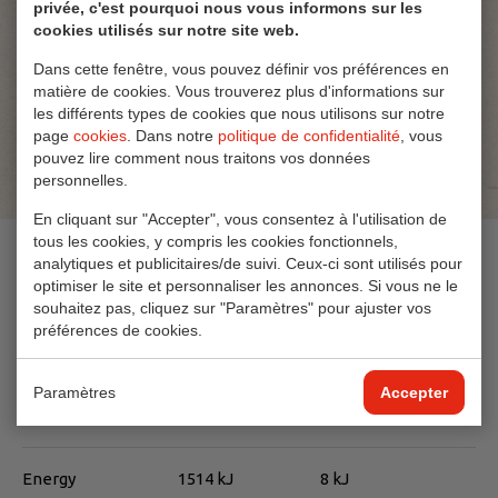
privée, c'est pourquoi nous vous informons sur les
cookies utilisés sur notre site web.
Dans cette fenêtre, vous pouvez définir vos préférences en
matière de cookies. Vous trouverez plus d'informations sur
les différents types de cookies que nous utilisons sur notre
page
cookies
. Dans notre
politique de confidentialité
, vous
pouvez lire comment nous traitons vos données
personnelles.
En cliquant sur "Accepter", vous consentez à l'utilisation de
tous les cookies, y compris les cookies fonctionnels,
Ingrédients
analytiques et publicitaires/de suivi. Ceux-ci sont utilisés pour
optimiser le site et personnaliser les annonces. Si vous ne le
souhaitez pas, cliquez sur "Paramètres" pour ajuster vos
Dextrose, édulcorant (1aspartame*, acésulfame-K)
préférences de cookies.
La valeur nutritionnelle
Paramètres
Accepter
Per 100 gram
Par portion (0,5 gram)
Energy
1514 kJ
8 kJ