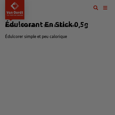
Édulcorant En Stick 0,5g
Home
Produits
Sucre & Édulcorant
Édulcorant En Stic
Édulcorer simple et peu calorique