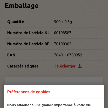
Emballage
Quantité
500 x 0,5g
Numéro de l'article NL
60108587
Numéro de l'article BE
70100302
EAN
7640110700952
Caractéristiques
Télécharger
Préférences de cookies
Nous attachons une grande importance à votre vie