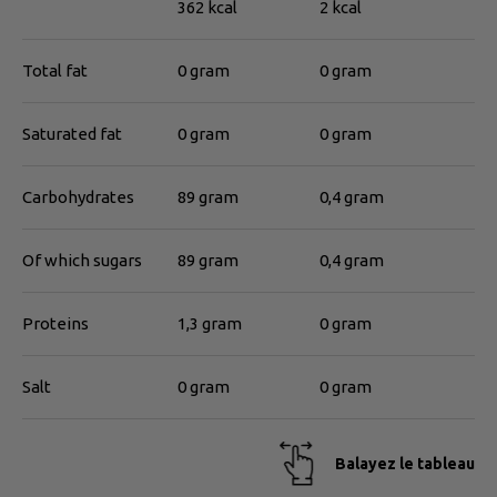
362 kcal
2 kcal
Total fat
0 gram
0 gram
Saturated fat
0 gram
0 gram
Carbohydrates
89 gram
0,4 gram
Of which sugars
89 gram
0,4 gram
Proteins
1,3 gram
0 gram
Salt
0 gram
0 gram
Balayez le tableau