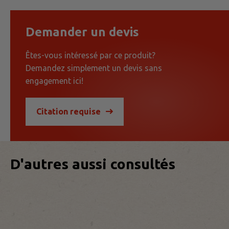
Demander un devis
Êtes-vous intéressé par ce produit?
Demandez simplement un devis sans
engagement ici!
Citation requise
200
st/pc
D'autres aussi consultés
600
st/pc
110
1000
st/pc
st/pc