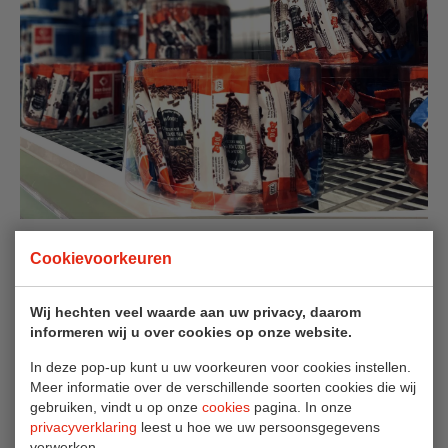
Voordelen portieverpakkingen
Cookievoorkeuren
Hygiënisch: de afgesloten portieverpakkingen zijn
gemaakt voor eenmalig en individueel gebruik;
Wij hechten veel waarde aan uw privacy, daarom
informeren wij u over cookies op onze website.
Efficiëntie: een portieverpakking is tijdbesparend en
biedt daarnaast oplossing voor onnodige verspilling;
In deze pop-up kunt u uw voorkeuren voor cookies instellen.
Meer informatie over de verschillende soorten cookies die wij
Gemak: portieverpakkingen bevatten een perfecte
gebruiken, vindt u op onze
cookies
pagina. In onze
dosering en zijn tevens gebruiksklaar;
privacyverklaring
leest u hoe we uw persoonsgegevens
Communicatie: communiceer een boodschap door
verwerken.