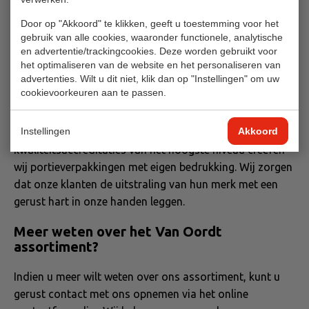
portieverpakkingen met uw naam, logo of ontwerp te
bedrukken.
Door op "Akkoord" te klikken, geeft u toestemming voor het
gebruik van alle cookies, waaronder functionele, analytische
Private Labels voor grossiers
en advertentie/trackingcookies. Deze worden gebruikt voor
het optimaliseren van de website en het personaliseren van
advertenties. Wilt u dit niet, klik dan op "Instellingen" om uw
Naast
e
igen
merken verpakt
Van Oordt jaarlijks
cookievoorkeuren aan te passen.
miljarden
kleinverpakkingen
voor andere bedrijven
,
waaronder grossiers
.
Met
eigen drukkerijen, de
Instellingen
Akkoord
afdeling
pre
-
press
, technische kwaliteiten en
kwaliteitsaccreditaties van het hoogste niveau creëren
wij portieverpakkingen met eigen bedrukking.
Wij zorgen
dat onze klanten de uitstraling van hun merk met een
gerust hart in onze handen leggen.
Meer weten over het Van Oordt
assortiment?
Indien u meer wilt weten over ons assortiment, kunt u
gerust contact met ons opnemen via het online