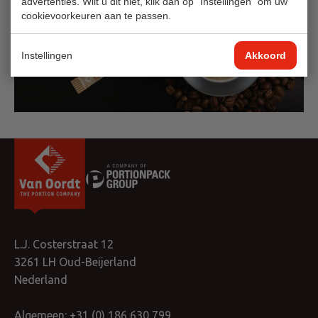
advertenties. Wilt u dit niet, klik dan op "Instellingen" om uw
cookievoorkeuren aan te passen.
Instellingen
Akkoord
L.J. Costerstraat 12
3261 LH Oud-Beijerland
Nederland
Algemeen:
+31 (0) 186 630 799