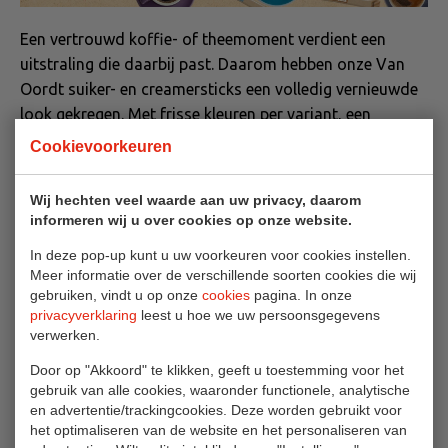
Een vertrouwd koffie- of theemoment verdient een
uitstraling die daarbij past. Daarom hebben onze Van
Oordt suiker- en creamersticks een volledig vernieuwde
look gekregen. Met frisse kleuren per variant, een
moderne vormgeving en natuurlijk de herkenbare Van
Cookievoorkeuren
Oordt-stijl, sluiten ze perfect aan bij elk koffie- en
theemoment.
Wij hechten veel waarde aan uw privacy, daarom
informeren wij u over cookies op onze website.
De Van Oordt suiker- en creamersticks maken al zeer
In deze pop-up kunt u uw voorkeuren voor cookies instellen.
lange tijd deel uit van ons assortiment en zijn niet meer
Meer informatie over de verschillende soorten cookies die wij
weg te denken uit horeca, hotels, bedrijven en
gebruiken, vindt u op onze
cookies
pagina. In onze
zorglocaties. Hoog tijd dus voor een upgrade, met een
privacyverklaring
leest u hoe we uw persoonsgegevens
nieuw design dat beter aansluit bij de uitstraling van
verwerken.
vandaag, zonder het vertrouwde karakter te verliezen.
Door op "Akkoord" te klikken, geeft u toestemming voor het
gebruik van alle cookies, waaronder functionele, analytische
en advertentie/trackingcookies. Deze worden gebruikt voor
het optimaliseren van de website en het personaliseren van