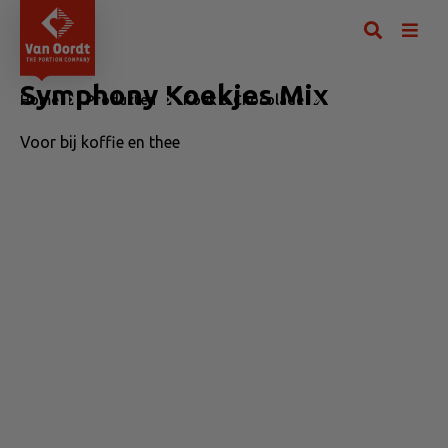
Symphony Koekjes Mix
Home
Producten
Koek & Chocolade
Symphony Koekje
Voor bij koffie en thee