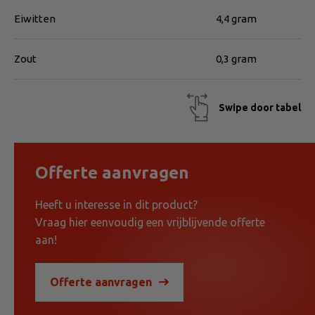
Eiwitten
4,4 gram
Zout
0,3 gram
Swipe door tabel
Offerte aanvragen
Heeft u interesse in dit product?
Vraag hier eenvoudig een vrijblijvende offerte
aan!
Offerte aanvragen