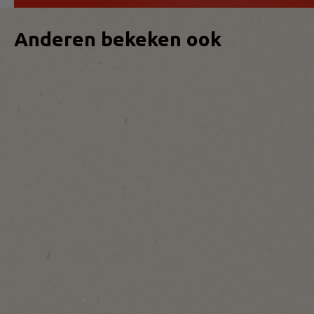
Anderen bekeken ook
500
500
120
st/pc
st/pc
st/pc
Elite
Elite
Elite Special
Selection
Selection
Dutch
Bolero
Bolero
Chocolate
Chocolade
Chocolade
Stroopwafel
Puur
Melk
Mix
3,5g
3,5g
Bekijk
Bekijk
Bekijk
product
product
product