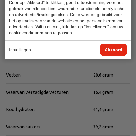
Door op "Akkoord" te klikken, geeft u toestemming voor het
ascorbinzuur
gebruik van alle cookies, waaronder functionele, analytische
en advertentie/trackingcookies. Deze worden gebruikt voor
Voedingswaarde
het optimaliseren van de website en het personaliseren van
advertenties. Wilt u dit niet, klik dan op "Instellingen" om uw
cookievoorkeuren aan te passen.
Per 100 gram
Instellingen
Akkoord
Energie
2198 kJ
526 kcal
Vetten
28,6 gram
Waarvan verzadigde vetzuren
16,4 gram
Koolhydraten
61,4 gram
Waarvan suikers
39,2 gram