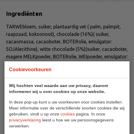
Ingrediënten
TARWEbloem, suiker, plantaardig vet ( palm, palmpit,
raapzaad, kokosnoot), chocolade (16%)( suiker,
cacaomassa, cacaoboter, BOTERolie, emulgator:
SOJAlecithine), witte chocolade (5%)(suiker, cacaoboter,
magere MELKpoeder, BOTERolie, WEIpoeder, emulgator:
SOJAlecithine, aroma), MELKchocolade (4%)(suiker,
Cookievoorkeuren
cacaoboter, cacaomassa, magere MELKpoeder,
BOTERolie, emulgator: SOJAlecithine, aroma),
Wij hechten veel waarde aan uw privacy, daarom
TARWEzetmeel, LACTOSE en MELKeiwitten, dextrose,
informeren wij u over cookies op onze website.
bruine suiker, magere cacaopoeder, BOTER, zout,
volleMELKpoeder, kippenEI-eiwitpoeder, emulgator:
In deze pop-up kunt u uw voorkeuren voor cookies instellen.
Meer informatie over de verschillende soorten cookies die wij
SOJAlecithine, EIgeelpoeder, kokosnoot, heelEIpoeder,
gebruiken, vindt u op onze
cookies
pagina. In onze
rijsmiddelen: natriumcarbonaten,
privacyverklaring
leest u hoe we uw persoonsgegevens
ammoniumcarbonaten, aroma’s, kandijstroop, kaneel,
verwerken.
kleurstof: caramel, kleurstof: E101, meelverbeteraar: