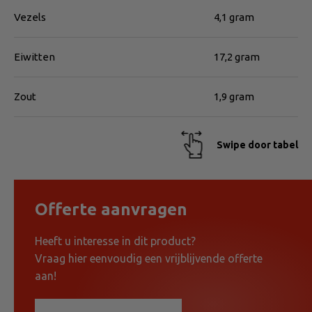
Vezels
4,1 gram
Eiwitten
17,2 gram
Zout
1,9 gram
Swipe door tabel
Offerte aanvragen
Heeft u interesse in dit product?
Vraag hier eenvoudig een vrijblijvende offerte
aan!