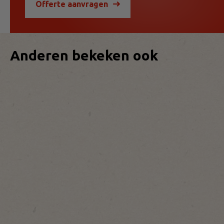
Offerte aanvragen
Anderen bekeken ook
12
12
12
st/pc
st/pc
st/pc
NoyNuts
NoyNuts
NoyNuts
Let's
Spicy
Cashew
Party
Sensation
Chickpae
Mix
Mix
Mix
Zakje
Zakje
Zakje
45g
45g
45g