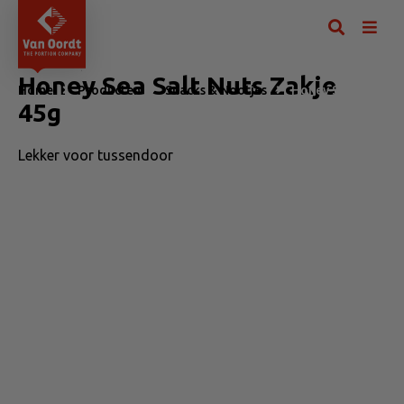
Honey Sea Salt Nuts Zakje
Home
Producten
Snacks & Nootjes
Honey Sea Salt Nut
45g
Lekker voor tussendoor