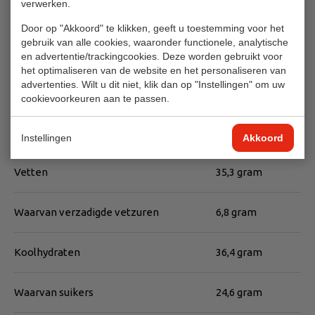
verwerken.
3.5%, zeezout 2%.
Door op "Akkoord" te klikken, geeft u toestemming voor het
gebruik van alle cookies, waaronder functionele, analytische
Voedingswaarde
en advertentie/trackingcookies. Deze worden gebruikt voor
het optimaliseren van de website en het personaliseren van
Per 100 gram
advertenties. Wilt u dit niet, klik dan op "Instellingen" om uw
cookievoorkeuren aan te passen.
Energie
2249 kJ
540 kcal
Instellingen
Akkoord
Vetten
35,3 gram
Waarvan verzadigde vetzuren
6,8 gram
Koolhydraten
36,4 gram
Waarvan suikers
24,6 gram