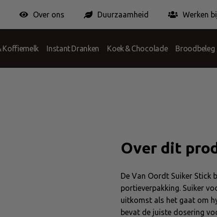
Over ons
Duurzaamheid
Werken bi
twoord
PortionPack Group
Certificeringen
Voorwaarden
Verpakki
 Koffiemelk
Instant Dranken
Koek & Chocolade
Broodbeleg
4g
Over dit pro
De Van Oordt Suiker Stick b
portieverpakking. Suiker voo
uitkomst als het gaat om hy
bevat de juiste dosering voo