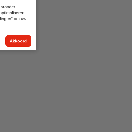
waaronder
 optimaliseren
ellingen" om uw
Akkoord