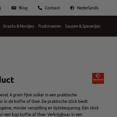
j
Blog
Contact
Nederlands
ngsbijdrage
Ethisch zaken doen
Nederlands
English
Français
Snacks & Nootjes
Fruitmoezen
Sauzen & Specerijen
duct
evat 4 gram fijne suiker in een praktische
r in de koffie of thee. De praktische stick biedt
giëne, minder verspilling en tijdsbesparing. Eén stick
r een kop koffie of thee. Verkrijgbaar in een