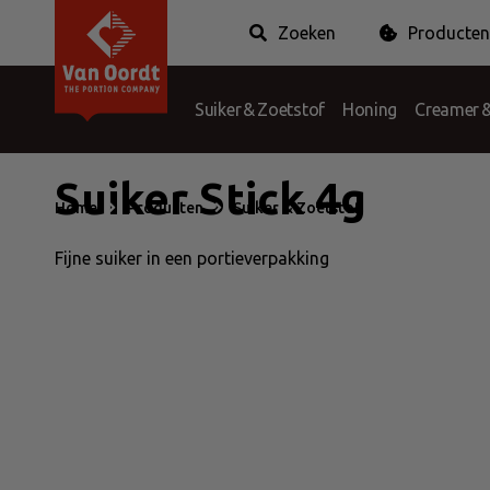
Zoeken
Producten
Van Oordt
Voorwaarden
Geschiedenis
Klachten
Vraag & an
Branches
Suiker & Zoetstof
Honing
Creamer &
Hygiëne & Mints
Suiker Stick 4g
Home
Producten
Suiker & Zoetstof
Suiker Stick 
Fijne suiker in een portieverpakking