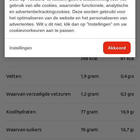
anti-klontermiddel (E551), aroma
gebruik van alle cookies, waaronder functionele, analytische
en advertentie/trackingcookies. Deze worden gebruikt voor
het optimaliseren van de website en het personaliseren van
Voedingswaarde
advertenties. Wilt u dit niet, klik dan op "Instellingen" om uw
cookievoorkeuren aan te passen.
Per 100 gram
Per port
Instellingen
Akkoord
Energie
1558 kJ
343 kJ
368 kcal
81 kcal
Vetten
1,9 gram
0,4 gram
Waarvan verzadigde vetzuren
1,2 gram
0,3 gram
Koolhydraten
77 gram
16,9 gra
Waarvan suikers
76 gram
16,7 gra