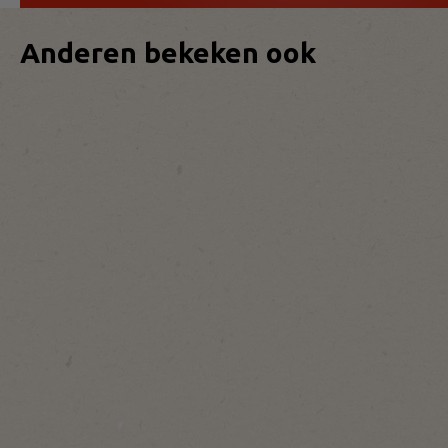
Anderen bekeken ook
1
100
200
st/pc
st/pc
st/pc
Caotina
Caotina
Van Oordt
Instant
Instant
Instant
Cacaopoeder
Cacaopoeder
Koffiepoeder
Blik
Zakje
Stick
2kg
15g
1,5g
Bekijk
Bekijk
Bekijk
product
product
product