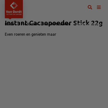
Instant Cacaopoeder Stick 22g
Home
Producten
Instant Dranken
Instant Cacaopoeder
Even roeren en genieten maar