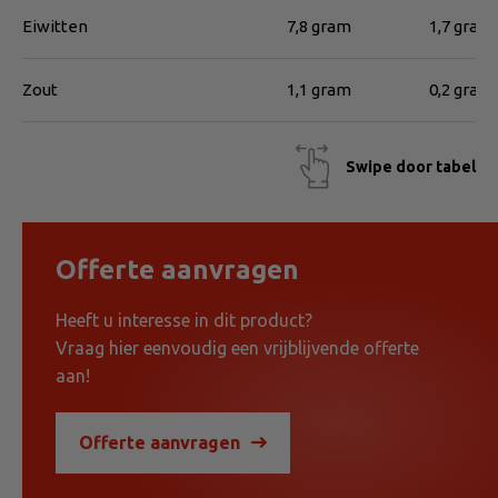
Eiwitten
7,8 gram
1,7 gram
Zout
1,1 gram
0,2 gram
Swipe door tabel
Offerte aanvragen
Heeft u interesse in dit product?
Vraag hier eenvoudig een vrijblijvende offerte
aan!
Offerte aanvragen