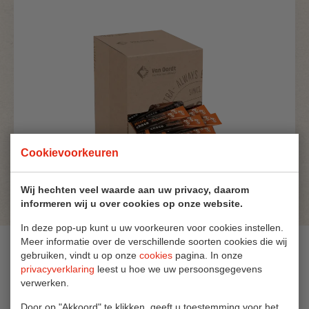
Cookievoorkeuren
Wij hechten veel waarde aan uw privacy, daarom
informeren wij u over cookies op onze website.
In deze pop-up kunt u uw voorkeuren voor cookies instellen.
Meer informatie over de verschillende soorten cookies die wij
Ingrediënten
gebruiken, vindt u op onze
cookies
pagina. In onze
privacyverklaring
leest u hoe we uw persoonsgegevens
verwerken.
Suiker, weipoeder (MELK), 14,5% magere cacaopoeder,
magere MELKpoeder, zout, verdikkingsmiddel (E466),
Door op "Akkoord" te klikken, geeft u toestemming voor het